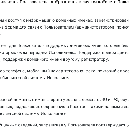
вляется Пользователь, отображается в личном кабинете Польз
ый доступ к информации о доменных именах, зарегистрированн
на форма для связи с Пользователем (администратором), прин
.
вляет для Пользователя поддержку доменных имен, которые бы
 которых была передана Исполнителю. Поддержка прекращается
) поддержки доменного имени другому регистратору.
омер телефона, мобильный номер телефона, факс, почтовый адр
а биллинговой системы Исполнителя.
х
держкой доменных имен второго уровня в доменах .RU и .РФ, ос
нных, подлежащих сохранению в Реестре. Такими данными явл
иллинговой системы Исполнителя.
ообщенных сведений, запрашивая у Пользователя подтверждающ