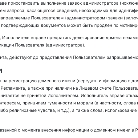
ве приостановить выполнение заявок администратора (исключа
лем запроса, касающегося сведений, необходимых для идентифи
направляемые Пользователем (администратором) заявки (включ
я подтверждающих документов может быть продлен по мотивиро
ии, Исполнитель вправе прекратить делегирование домена незам
кации Пользователя (администратора).
амента, действуют до представления Пользователем запрашивае
и
еля на регистрацию доменного имени (передать информацию о д
 Регламента, а также при наличии на Лицевом счете Пользоват
итается не принятой Исполнителем. Исполнитель вправе отказа
тересам, принципам гуманности и морали (в частности, слова
бо религиозные чувства, и т.д.), а также слова, использован
оказанной с момента внесения информации о доменном имени в Р