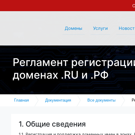
С
Домены
Услуги
Новост
Регламент регистраци
доменах .RU и .РФ
Главная
Документация
Все документы
Р
1. Общие сведения
1.1. Регистрация и поддержка доменных имен в зонах 