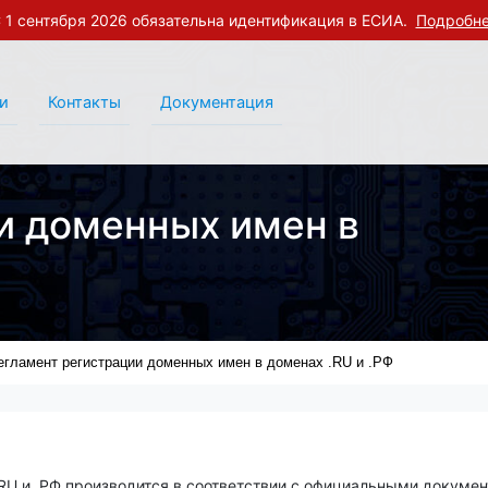
 1 сентября 2026 обязательна идентификация в ЕСИА.
Подробн
и
Контакты
Документация
и доменных имен в
егламент регистрации доменных имен в доменах .RU и .РФ
.RU и .РФ производится в соответствии с официальными докуме