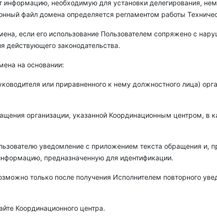
т информацию, необходимую для установки делегирования, нем
онный файл домена определяется регламентом работы Техническ
омена, если его использование Пользователем сопряжено с на
ия действующего законодательства.
мена на основании:
уководителя или приравненного к нему должностного лица) ор
ащения организации, указанной Координационным центром, в к
ьзователю уведомление с приложением текста обращения и, пр
нформацию, предназначенную для идентификации.
возможно только после получения Исполнителем повторного уве
айте Координационного центра.