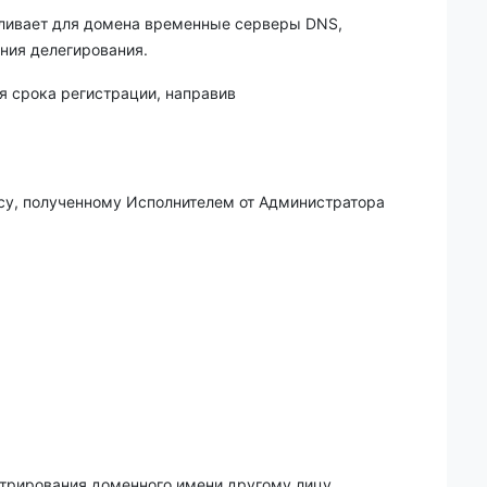
вливает для домена временные серверы DNS,
ния делегирования.
я срока регистрации, направив
су, полученному Исполнителем от Администратора
истрирования доменного имени другому лицу.