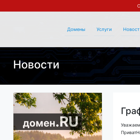
С
Домены
Услуги
Новост
Новости
Гра
.RU
домен
Уважаем
ПриватН