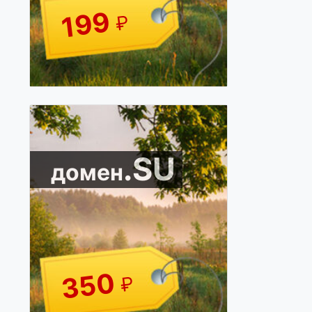
199
₽
.SU
домен
350
₽