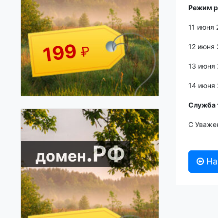
Режим р
11 июня 
199
12 июня
₽
13 июня
14 июня
Служба 
С Уважен
.РФ
домен
На