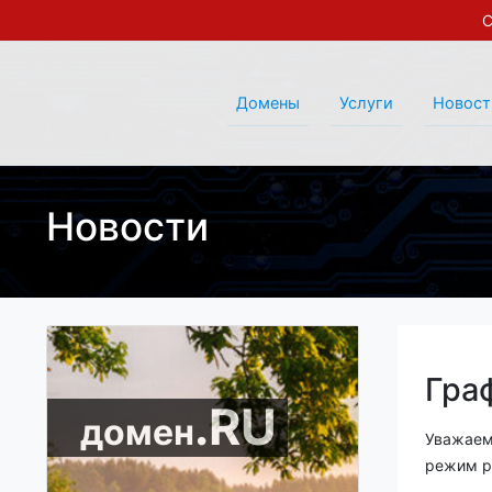
С
Домены
Услуги
Новост
Новости
Гра
.RU
домен
Уважаем
режим р