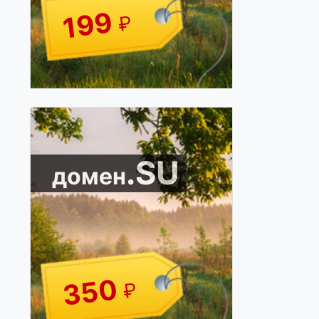
199
₽
.SU
домен
350
₽