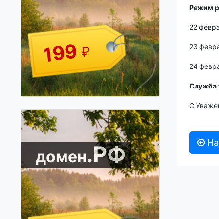
Режим р
22 февра
199
23 февр
₽
24 февр
Служба 
С Уважен
На
.РФ
домен